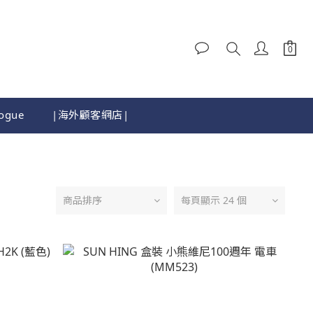
logue
|海外顧客網店|
商品排序
每頁顯示 24 個