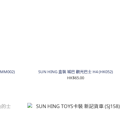
MM002)
SUN HING 盒裝 城巴 觀光巴士 H4 (HK052)
HK$65.00