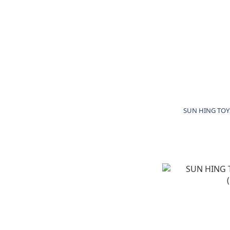
SUN HING TO