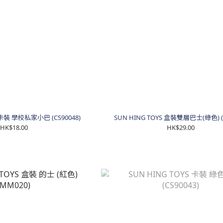
 卡裝 學校私家小巴 (CS90048)
SUN HING TOYS 盒裝雙層巴士(綠色) (
HK$18.00
HK$29.00