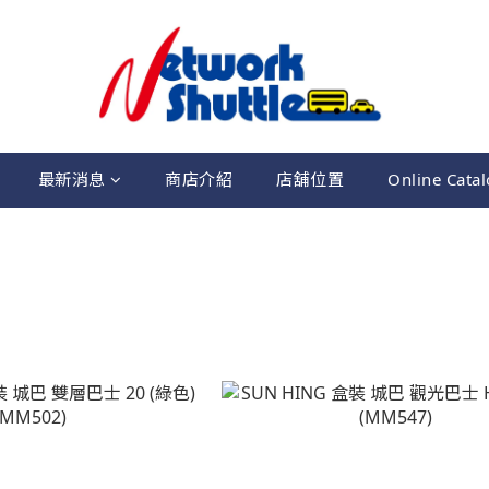
最新消息
商店介紹
店舖位置
Online Cata