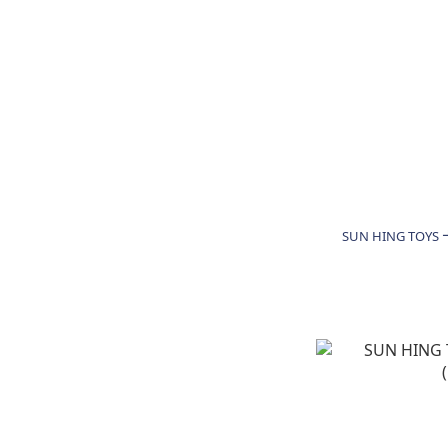
SUN HING TOYS