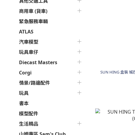
其他交通工具
商用車 (貨車)
緊急服務車輛
ATLAS
汽車模型
玩具車仔
Diecast Masters
SUN HING 盒裝 城巴
Corgi
情景/路邊配件
玩具
書本
模型配件
生活精品
山姆專區 Sam's Club