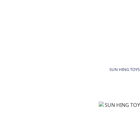
SUN HING TOY