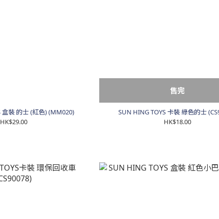
售完
S 盒裝 的士 (紅色) (MM020)
SUN HING TOYS 卡裝 綠色的士 (CS9
HK$29.00
HK$18.00