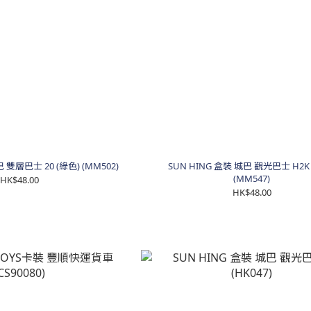
 雙層巴士 20 (綠色) (MM502)
SUN HING 盒裝 城巴 觀光巴士 H2K
(MM547)
HK$48.00
HK$48.00