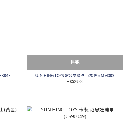
售完
K047)
SUN HING TOYS 盒裝雙層巴士(橙色) (MM003)
HK$29.00