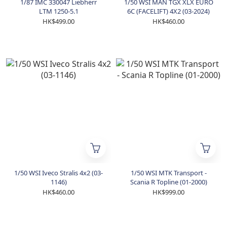
1/87 IMC 330047 Liebherr
1/50 WSI MAN TGX XLX EURO
LTM 1250-5.1
6C (FACELIFT) 4X2 (03-2024)
HK$499.00
HK$460.00
1/50 WSI Iveco Stralis 4x2 (03-
1/50 WSI MTK Transport -
1146)
Scania R Topline (01-2000)
HK$460.00
HK$999.00