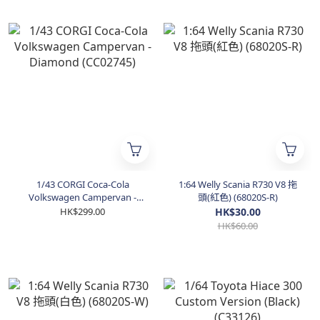
1/43 CORGI Coca-Cola
1:64 Welly Scania R730 V8 拖
Volkswagen Campervan -
頭(紅色) (68020S-R)
Diamond (CC02745)
HK$299.00
HK$30.00
HK$60.00