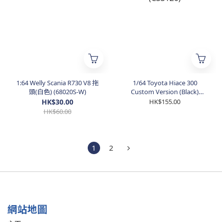
1:64 Welly Scania R730 V8 拖
1/64 Toyota Hiace 300
頭(白色) (68020S-W)
Custom Version (Black)
(C33126)
HK$30.00
HK$155.00
HK$60.00
1
2
網站地圖