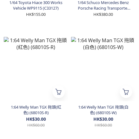
1/64 Toyota Hiace 300 Works
1/64 Schuco Mercedes Benz
Vehicle WP9115 (C33127)
Porsche Racing Transporter
Red (20274)
HK$155.00
HK$380.00
1:64 Welly Man TGX 拖頭(紅
1:64 Welly Man TGX 拖頭(白
色) (68010S-R)
色) (68010S-W)
HK$30.00
HK$30.00
HK$60.00
HK$60.00