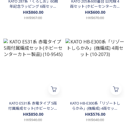
KATO 287系「くろしお」60周
KATO 205系600番台 日光線 4
年記念ラッピング 6両セット
両セット (ホビーセンターカト
【特別企画品】 (10-2175)
ー製品) (10-963)
HK$860.00
HK$600.00
HK$967.00
HK$670.00
KATO E531系 赤電タイプ 5両
KATO HB-E300系「リゾートし
付属編成セット(ホビーセンタ
らかみ」(橅編成) 4両セット
ーカトー製品) (10-954S)
(10-2073)
HK$850.00
HK$576.00
HK$946.00
HK$640.00