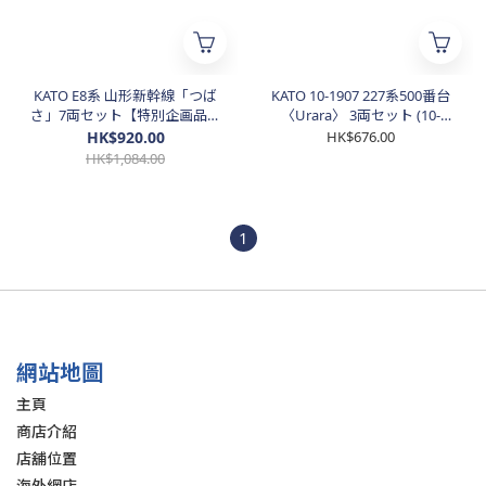
KATO E8系 山形新幹線「つば
KATO 10-1907 227系500番台
さ」7両セット【特別企画品】
〈Urara〉 3両セット (10-
(10-2050)
1907)
HK$920.00
HK$676.00
HK$1,084.00
1
網站地圖
主頁
商店介紹
店舖位置
海外網店