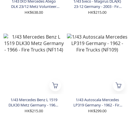
1/43 IXO Mercedes Atego
1/43 Iveco - Magirus DLA(K)
DLK 23/12 Metz Volunteer
23-12 Germany - 2003 - Fire
(TRF020S)
Trucks (NF901)
HK$638.00
HK$215.00
1/43 Mercedes Benz L 1519
1/43 Autoscala Mercedes
DLK30 Metz Germany - 1966 -
LP319 Germany - 1962 - Fire
Fire Trucks (NF114)
Trucks (NF109)
HK$215.00
HK$299.00