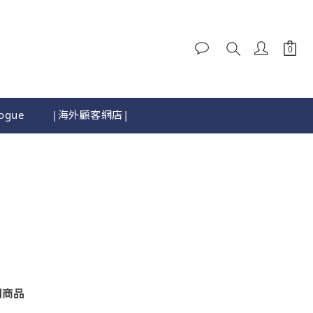
logue
|海外顧客網店|
關商品