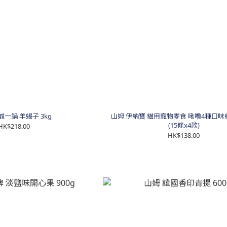
誠一鍋 羊蝎子 3kg
山姆 伊納寶 貓用寵物零食 啾嚕4種口味組
(15條x4款)
HK$218.00
HK$138.00