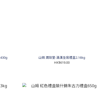
30g
山姆 潤琮堂-滿漢全席禮盒2.16kg
HK$619.00