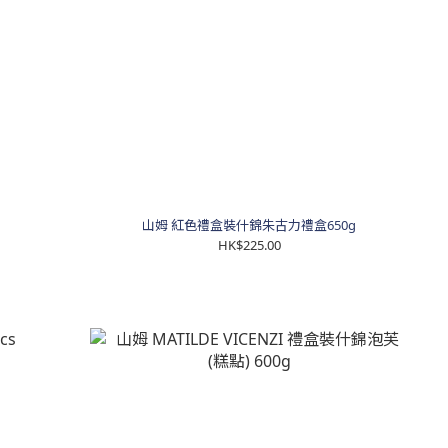
g
山姆 紅色禮盒裝什錦朱古力禮盒650g
HK$225.00