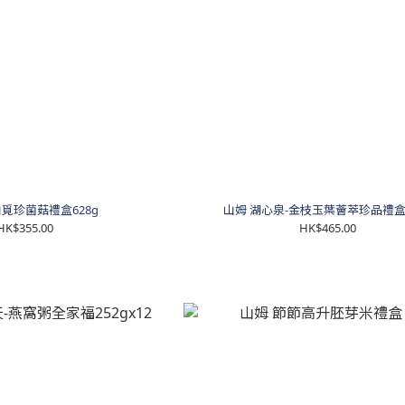
山覓珍菌菇禮盒628g
山姆 湖心泉-金枝玉葉薈萃珍品禮盒4
HK$355.00
HK$465.00