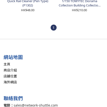
Quick Rail Cleaner (Pen Type)
1/150 TOMYTEC Diorama
(P1302)
Collection Building Collection
153-2 Sports Gym (254867)
HK$48.00
HK$210.00
1
網站地圖
主頁
商店介紹
店舖位置
海外網店
聯絡我們
電郵：
sales@network-shuttle.com